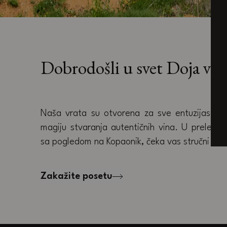
Dobrodošli u svet Doja vin
Naša vrata su otvorena za sve entuzijaste ko
magiju stvaranja autentičnih vina. U prelepoj 
sa pogledom na Kopaonik, čeka vas stručni tim 
Zakažite posetu