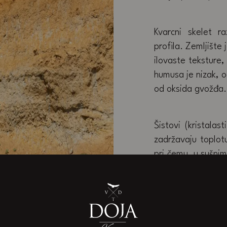
Kvarcni skelet ra
profila. Zemljište
ilovaste teksture,
humusa je nizak, o
od oksida gvožđa.
Šistovi (kristalast
zadržavaju toplotu
pri čemu, u sušnim
duboko u potrazi
specifična mezok
proizvodnju kvalit