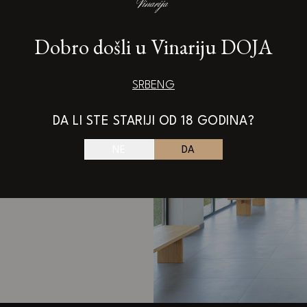
Dobro došli u Vinariju DOJA
a
SRB
ENG
DA LI STE STARIJI OD 18 GODINA?
NE
DA
ji žele da otkriju
degustacionoj sali
vinarije Doja.