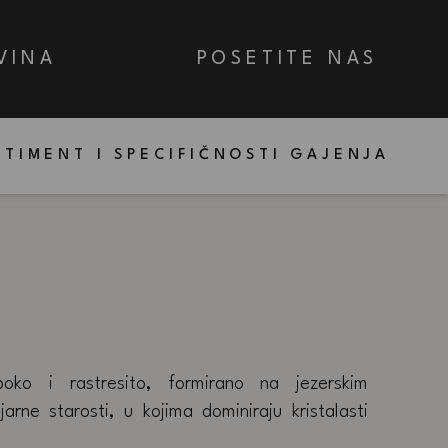
VINA
POSETITE NAS
RTIMENT I SPECIFIČNOSTI GAJENJA
boko i rastresito, formirano na jezerskim
arne starosti, u kojima dominiraju kristalasti