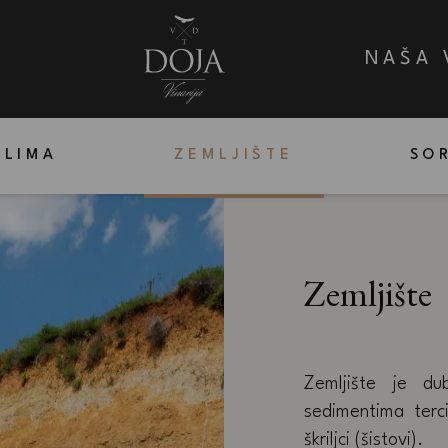
I
NAŠA 
KLIMA
ZEMLJIŠTE
SO
Zemljište
Zemljište je du
sedimentima tercij
škriljci (šistovi).