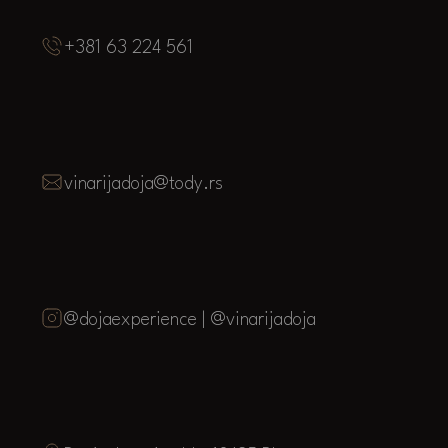
+381 63 224 561
vinarijadoja@tody.rs
@dojaexperience | @vinarijadoja