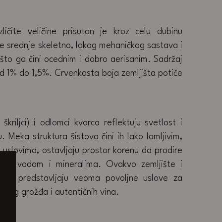
zličite veličine prisutan je kroz celu dubinu
 je srednje skeletno, lakog mehaničkog sastava i
 što ga čini ocednim i dobro aerisanim. Sadržaj
d 1% do 1,5%. Crvenkasta boja zemljišta potiče
i škriljci) i odlomci kvarca reflektuju svetlost i
. Meka struktura šistova čini ih lako lomljivim,
 uslovima, ostavljaju prostor korenu da prodire
 za vodom i mineralima. Ovakvo zemljište i
lima predstavljaju veoma povoljne uslove za
etnog grožđa i autentičnih vina.